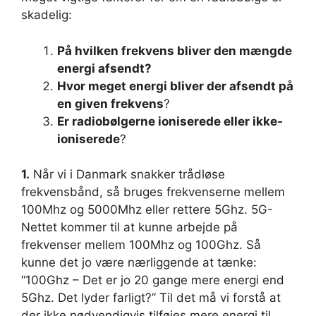
skadelig:
På hvilken frekvens bliver den mængde
energi afsendt?
Hvor meget energi bliver der afsendt på
en given frekvens
?
Er radiobølgerne ioniserede eller ikke-
ioniserede
?
1.
Når vi i Danmark snakker trådløse
frekvensbånd, så bruges frekvenserne mellem
100Mhz og 5000Mhz eller rettere 5Ghz. 5G-
Nettet kommer til at kunne arbejde på
frekvenser mellem 100Mhz og 100Ghz. Så
kunne det jo være nærliggende at tænke:
“100Ghz – Det er jo 20 gange mere energi end
5Ghz. Det lyder farligt?” Til det må vi forstå at
der ikke nødvendigvis tilføjes mere energi til