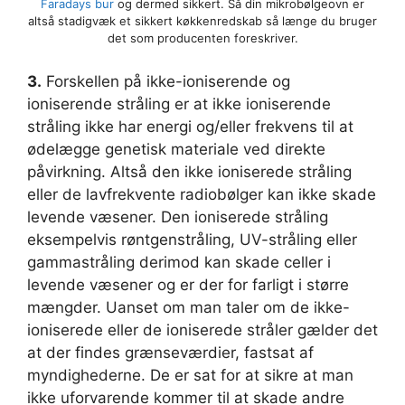
Faradays bur
og dermed sikkert. Så din mikrobølgeovn er
altså stadigvæk et sikkert køkkenredskab så længe du bruger
det som producenten foreskriver.
3.
Forskellen på ikke-ioniserende og
ioniserende stråling er at ikke ioniserende
stråling ikke har energi og/eller frekvens til at
ødelægge genetisk materiale ved direkte
påvirkning. Altså den ikke ioniserede stråling
eller de lavfrekvente radiobølger kan ikke skade
levende væsener. Den ioniserede stråling
eksempelvis røntgenstråling, UV-stråling eller
gammastråling derimod kan skade celler i
levende væsener og er der for farligt i større
mængder. Uanset om man taler om de ikke-
ioniserede eller de ioniserede stråler gælder det
at der findes grænseværdier, fastsat af
myndighederne. De er sat for at sikre at man
ikke uforvarende kommer til at skade andre