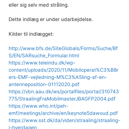
eller sig selv med stråling.
Dette indlæg er under udarbejdelse.
Kilder til indlægget:
http://www.bfs.de/SiteGlobals/Forms/Suche/Bf
S/EN/SARsuche_Formular.html
https://www.teleindu.dk/wp-
content/uploads/2020/11/Mobiloperat%C3%B8r
ers-EMF-vejledning-M%C3%A5ling-af-en-
antenneposition-01112020.pdf
https://vbn.aau.dk/ws/portalfiles/portal/310743
775/StraalingFraMobilmasterJBAGFP2004.pdf
https://www.who.int/peh-
emf/meetings/archive/en/keynote5dawoud.pdf
https://www.sst.dk/da/viden/straaling/straaling-
i-hverdagen