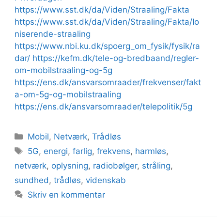
https://www.sst.dk/da/Viden/Straaling/Fakta
https://www.sst.dk/da/Viden/Straaling/Fakta/Io
niserende-straaling
https://www.nbi.ku.dk/spoerg_om_fysik/fysik/ra
dar/ https://kefm.dk/tele-og-bredbaand/regler-
om-mobilstraaling-og-5g
https://ens.dk/ansvarsomraader/frekvenser/fakt
a-om-5g-og-mobilstraaling
https://ens.dk/ansvarsomraader/telepolitik/5g
Kategorier
Mobil
,
Netværk
,
Trådløs
Tags
5G
,
energi
,
farlig
,
frekvens
,
harmløs
,
netværk
,
oplysning
,
radiobølger
,
stråling
,
sundhed
,
trådløs
,
videnskab
Skriv en kommentar