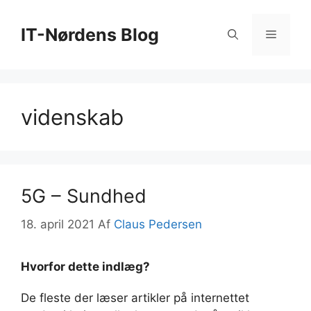
Hop
til
IT-Nørdens Blog
Menu
indhold
videnskab
5G – Sundhed
18. april 2021
Af
Claus Pedersen
Hvorfor dette indlæg?
De fleste der læser artikler på internettet