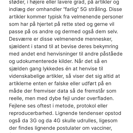
støder, i højere eller lavere grad, på artikler og
indlæg der omhandler “farlig” 5G stråling. Disse
artikler kommer typisk fra velmenende personer
som har på hjertet på rette sted og gerne vil
passe på os andre og dermed også dem selv.
Desværre er disse velmenende mennesker,
sjældent i stand til at bevise deres bekymring
med andet end henvisninger til andre påståede
og udokumenterede kilder. Når det så en
sjælden gang lykkedes én at henvise til
videnskabelige artikler, så viser det sig altid at
artiklerne enten er falske eller udført på en
måde der fremviser data så de fremstår som
reelle, men med dybe fejl under overfladen.
Fejlene ses oftest i metode, protokol eller
reproducerbarhed. Lignende tendenser opstod
også da 3G og da 4G skulle udrulles, ligesom
der findes lignende postulater om vacciner,