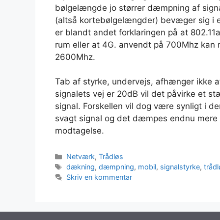
bølgelængde jo størrer dæmpning af signa
(altså kortebølgelængder) bevæger sig i 
er blandt andet forklaringen på at 802.1
rum eller at 4G. anvendt på 700Mhz kan
2600Mhz.
Tab af styrke, undervejs, afhænger ikke
signalets vej er 20dB vil det påvirke et 
signal. Forskellen vil dog være synligt i 
svagt signal og det dæmpes endnu mere u
modtagelse.
Kategorier
Netværk
,
Trådløs
Tags
dækning
,
dæmpning
,
mobil
,
signalstyrke
,
tråd
Skriv en kommentar