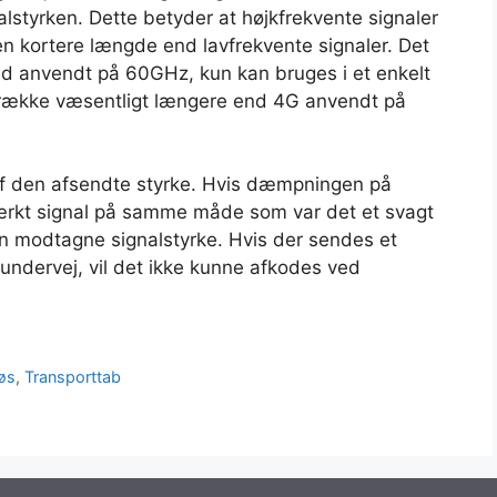
lstyrken. Dette betyder at højkfrekvente signaler
en kortere længde end lavfrekvente signaler. Det
1ad anvendt på 60GHz, kun kan bruges i et enkelt
 række væsentligt længere end 4G anvendt på
 af den afsendte styrke. Hvis dæmpningen på
stærkt signal på samme måde som var det et svagt
den modtagne signalstyrke. Hvis der sendes et
ndervej, vil det ikke kunne afkodes ved
løs
,
Transporttab