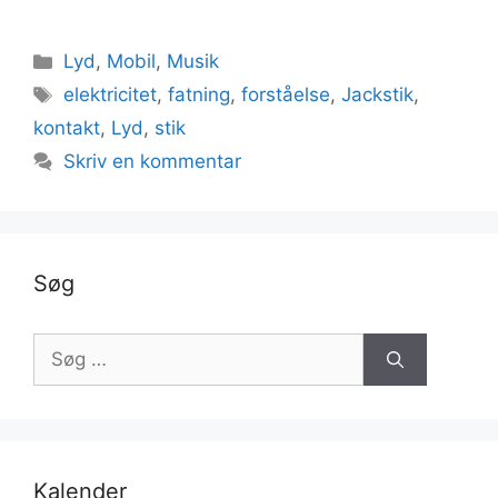
Kategorier
Lyd
,
Mobil
,
Musik
Tags
elektricitet
,
fatning
,
forståelse
,
Jackstik
,
kontakt
,
Lyd
,
stik
Skriv en kommentar
Søg
Søg
efter:
Kalender